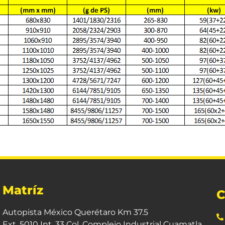
Matríz
C
Autopista México Querétaro Km 37.5
Ext. 5010 Int. 33 Col. Complejo Industrial Cuamatla